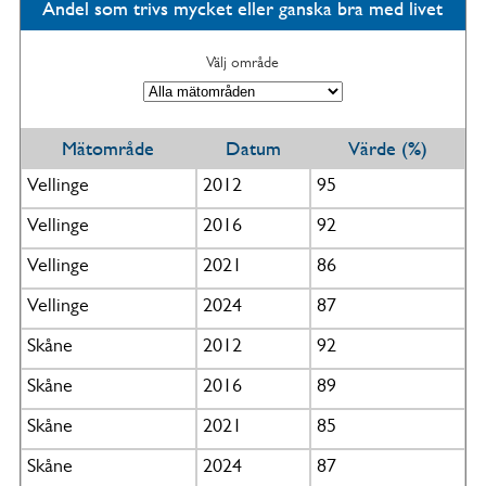
Andel som trivs mycket eller ganska bra med livet
Välj område
Mätområde
Datum
Värde (%)
Vellinge
2012
95
Vellinge
2016
92
Vellinge
2021
86
Vellinge
2024
87
Skåne
2012
92
Skåne
2016
89
Skåne
2021
85
Skåne
2024
87