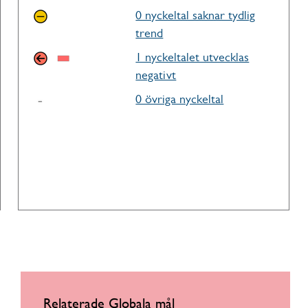
0 nyckeltal saknar tydlig
trend
1 nyckeltalet utvecklas
negativt
0 övriga nyckeltal
Relaterade Globala mål