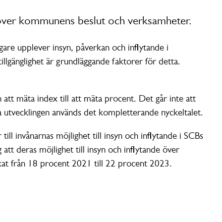
e över kommunens beslut och verksamheter.
re upplever insyn, påverkan och inflytande i
gänglighet är grundläggande faktorer för detta.
t mäta index till att mäta procent. Det går inte att
ja utvecklingen används det kompletterande nyckeltalet.
ill invånarnas möjlighet till insyn och inflytande i SCBs
t deras möjlighet till insyn och inflytande över
t från 18 procent 2021 till 22 procent 2023.