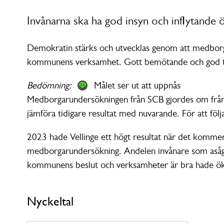
Invånarna ska ha god insyn och inflytand
Demokratin stärks och utvecklas genom att medborga
kommunens verksamhet. Gott bemötande och god till
Bedömning:
Målet ser ut att uppnås
Medborgarundersökningen från SCB gjordes om från at
jämföra tidigare resultat med nuvarande. För att föl
2023 hade Vellinge ett högt resultat när det kommer t
medborgarundersökning. Andelen invånare som asåg at
kommunens beslut och verksamheter är bra hade öka
Nyckeltal