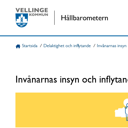
Gå direkt till sidans innehåll
Hållbarometern
Startsida
/
Delaktighet och inflytande
/
Invånarnas insyn
Invånarnas insyn och inflyt