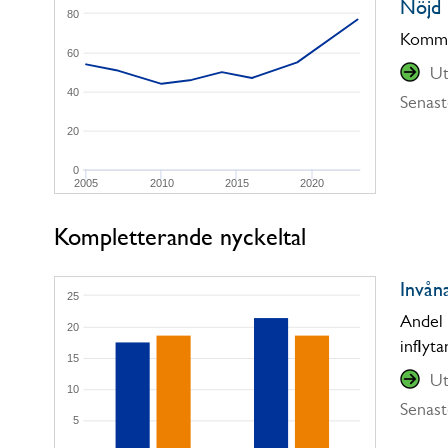
Nöjd 
80
Kommun
60
Ut
40
Senast
20
0
2005
2010
2015
2020
Kompletterande nyckeltal
Invåna
25
Andel 
20
inflyt
15
Ut
10
Senast
5